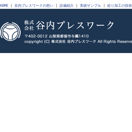
HOME
|
谷内プレスワークの想い
|
設備紹介
|
実績サンプル
|
絞り加工の技術