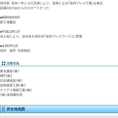
現代表 谷内一作とその兄弟により、前身となる｢谷内プレス工業｣を創立
設備1台のみからのスタートだった
◆昭和56年8月
新工場建設
◆平成21年1月
法人化により、会社名を現社名｢谷内プレスワーク｣に変更
◆令和2年2月
谷内 栄作 代表就任
主取引先
東京濾器(株)
HKT(株)
日本濾過器(株)
信和技研工業(株)
ケイアイ精密工業(株)
(株)友和製作所
所在地地図